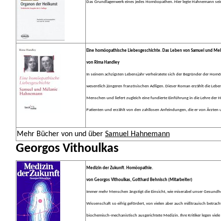
Das Grundlagenwerk eines jedes Homöopathen. Hier legte Hahnemann seine 
Eine homöopathische Liebesgeschichte. Das Leben von Samuel und Me
von Rima Handley
In seinem achzigsten Lebensjahr verheiratete sich der Begründer der Homö
wesentlich jüngeren französischen Adligen. Dieser Roman erzählt die Leb
Menschen und liefert zugleich eine fundierte Einführung in die Lehre de
Patienten und erzählt von den zahllosen Anfeindungen, die er von Ärzten 
Mehr Bücher von und über
Samuel Hahnemann
Georgos Vithoulkas
Medizin der Zukunft
.
Homöopathie.
von Georgos Vithoulkas, Gotthard Behnisch (Mitarbeiter)
Immer mehr Menschen ängstigt die Einsicht, wie miserabel unser Gesundhei
Wissenschaft so eifrig gefördert, von vielen aber auch mißtrauisch betrachte
biochemisch-mechanistisch ausgerichtete Medizin. Ihre Kritiker legen vie