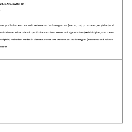
scher Arzneimittel, Bd.3
r
omöopathischen Portraits stellt weitere Konstitutionstypen vor (Aurum, Thuja, Causticum, Graphites) und
 beschriebenen Mittel anhand spezifischer Verhaltensweisen und Eigenschaften (Hellsichtigkeit, Misstrauen,
hgültigkeit). Außerdem werden in diesem Rahmen zwei weitere Konstitutionstypen (Mercurius und Acidum
rieben