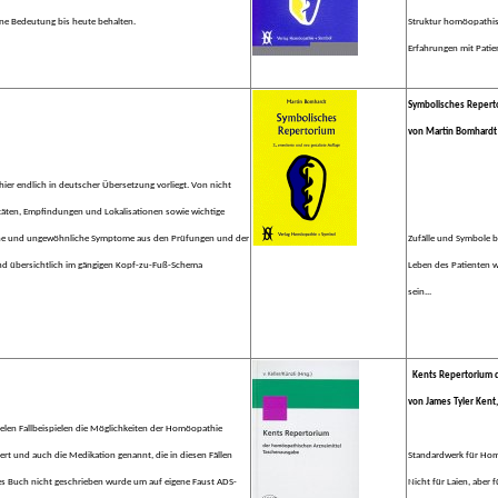
ine Bedeutung bis heute behalten.
Struktur homöopathis
Erfahrungen mit Patie
Symbolisches Repert
von Martin Bomhardt
er hier endlich in deutscher Übersetzung vorliegt. Von nicht
täten, Empfindungen und Lokalisationen sowie wichtige
iche und ungewöhnliche Symptome aus den Prüfungen und der
Zufälle und Symbole 
sind übersichtlich im gängigen Kopf-zu-Fuß-Schema
Leben des Patienten w
sein...
Kents Repertorium 
von James Tyler Kent, 
ielen Fallbeispielen die Möglichkeiten der Homöopathie
tert und auch die Medikation genannt, die in diesen Fällen
Standardwerk für Ho
es Buch nicht geschrieben wurde um auf eigene Faust ADS-
Nicht für Laien, aber