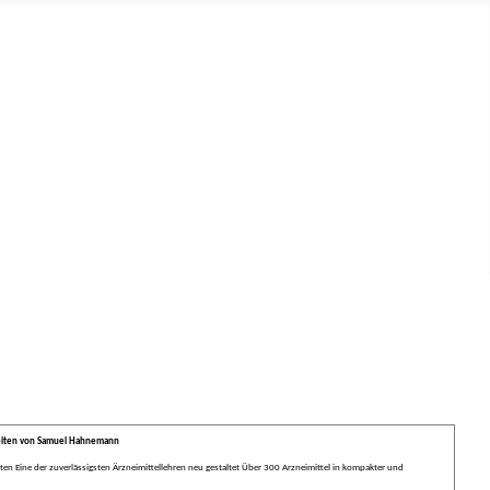
eiten von Samuel Hahnemann
en Eine der zuverlässigsten Ärzneimittellehren neu gestaltet Über 300 Arzneimittel in kompakter und