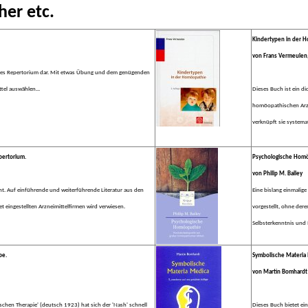
her etc.
Kindertypen in der 
von Frans Vermeulen, 
ches Repertorium dar. Mit etwas Übung und dem genügenden
tel auswählen...
Dieses Buch ist ein 
homöopathischen Arzn
verknüpft sie systema
pertorium.
Psychologische Homö
von Philip M. Bailey
ht. Auf einführende und weiterführende Literatur aus den
Eine bislang einmalig
 eingestellten Arzneimittelfirmen wird verwiesen.
vorgestellt, ohne der
Selbsterkenntnis und I
be.
Symbolische Materia
von Martin Bomhardt
chen Therapie' (deutsch 1923) hat sich der 'Nash' schnell
Dieses Buch bietet ei