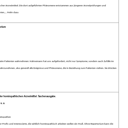
cher Arzneimittel. Die dort aufgeführten Phänomene entstammen aus jüngeren Arzneiprüfungen und
nten,... Mehr dazu
orium
beim Patienten wahrnehmen: Hahnemann hat uns aufgefordert, nicht nur Symptome, sondern auch Zufälle im
ahrzunehmen, also generell alle Ereignisse und Phänomene, die in Beziehung zum Patienten stehen. Sie drücken
der homöopathischen Arzneimittel. Taschenausgabe.
u. a.
möopathen
 für Profis und Interessierte, die wirklich homöopathisch arbeiten wollen ein Muß. Ohne Repertorium kann die