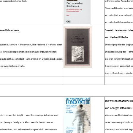
einzigartige Lehre fest.
differenzierter Form Bere
Standardliteratur und wi
Arzneimittel von vielen P
Arzneimittellehre vollstä
lanie Hahnemann.
Samuel Hahnemann. Idee
von Herbert Fritsche
opathie, Samuel Hahnemann, mit Melanie d'Hervilly, einer
Die Biographie des Begr
ens- und Liebesgeschichte dieser aussergewöhnlichen
Die Entdeckung der Homöo
r Homöopathie, schildert Hahnemann im Umgang mit seinen
die Vor- und Frühgeschi
und Apothekern erfuhr.
findet seinen Widerhall i
innere Beziehung zwische
Die wissenschaftliche 
von Georgos Vithoulkas, 
tszustand ist. Folglich wird heutzutage keine andere
Wenn man die Entwicklung
t, ja sogar heftig attackiert, wie die herrschende
Griechen Georgos Vithoulk
le Schwächen und Fehlentwicklungen bloß, warnen vor
diesem Standardwerk legt