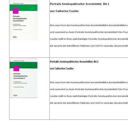
Portraits homöopathischer Arzneimittel, Bd.1
von Catherine Coulter
Eine neue Form der homöopathischen Arzneimittellehre Arzneimittellehre d
und spannend zu lesen Portraits homöopathischer Arzneimittel II Zur Ps
Coulter stellt in ihren mehrbändigen Portraits homöopathischer Arzneimit
der Sprache der betroffenen Patienten und nicht in neutraler, wissenschaftl
Portraits homöopathischer Arzneimittel, Bd.2
von Catherine Coulter
Eine neue Form der homöopathischen Arzneimittellehre Arzneimittellehre d
und spannend zu lesen Portraits homöopathischer Arzneimittel II Zur Ps
Coulter stellt in ihren mehrbändigen Portraits homöopathischer Arzneimit
der Sprache der betroffenen Patienten und nicht in neutraler, wissenschaftl