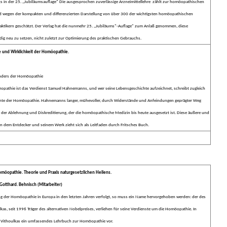
its in der 25. ,,Jubiläumsauflage" Die ausgesprochen zuverlässige Arzneimittellehre zählt zur homöopathischen
rd wegen der kompakten und differenzierten Darstellung von über 300 der wichtigsten homöopathischen
raktikern geschätzt. Der Verlag hat die nunmehr 25. ,,Jubiläums"-Auflage" zum Anlaß genommen, diese
ndig neu zu setzen, nicht zuletzt zur Optimierung des praktischen Gebrauchs.
 und Wirklichkeit der Homöopathie.
ünders der Homöopathie
pathie ist das Verdienst Samuel Hahnemanns, und wer seine Lebensgeschichte aufzeichnet, schreibt zugleich
chte der Homöopathie. Hahnemanns langer, mühevoller, durch Widerstände und Anfeindungen geprägter Weg
n der Ablehnung und Diskreditierung, der die homöopathische Medizin bis heute ausgesetzt ist. Diese äußere und
n dem Entdecker und seinem Werk zieht sich als Leitfaden durch Fritsches Buch.
Homöopathie.
Theorie und Praxis naturgesetzlichen Heilens.
Gotthard. Behnisch (Mitarbeiter)
 der Homöopathie in Europa in den letzten Jahren verfolgt, so muss ein Name hervorgehoben werden: der des
as, seit 1996 Träger des alternativen Nobelpreises, verliehen für seine Verdienste um die Homöopathie. In
 Vithoulkas ein umfassendes Lehrbuch zur Homöopathie vor.