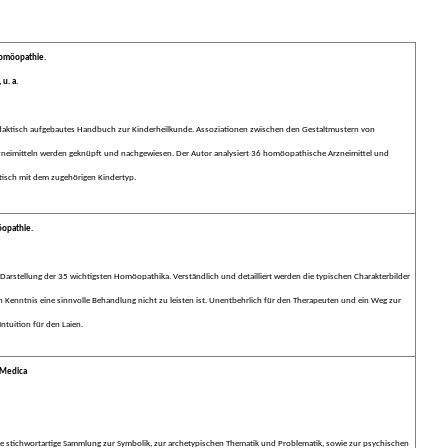
Homöopathie.
u. a.
didaktisch aufgebautes Handbuch zur Kinderheilkunde. Assoziationen zwischen den Gestaltmustern von
eimitteln werden geknüpft und nachgewiesen. Der Autor analysiert 36 homöopathische Arzneimittel und
tisch mit dem zugehörigen Kindertyp.
opathie.
e Darstellung der 35 wichtigsten Homöopathika. Verständlich und detailliert werden die typischen Charakterbilder
en Kenntnis eine sinnvolle Behandlung nicht zu leisten ist. Unentbehrlich für den Therapeuten und ein Weg zur
ntuition für den Laien.
 Medica
ne stichwortartige Sammlung zur Symbolik, zur archetypischen Thematik und Problematik, sowie zur psychischen