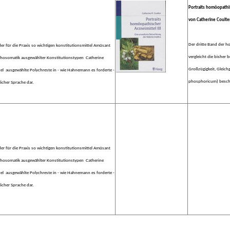
Portraits homöopathi
von Catherine Coulte
Der dritte Band der h
er für die Praxis so wichtigen konstitutionsmittel Amüsant
vergleicht die bisher
ychosomatik ausgewählter Konstitutionstypen Catherine
Großzügigkeit, Gleic
tel ausgewählte Polychreste in - wie Hahnemann es forderte -
phosphoricum) besch
icher Sprache dar.
er für die Praxis so wichtigen konstitutionsmittel Amüsant
ychosomatik ausgewählter Konstitutionstypen Catherine
tel ausgewählte Polychreste in - wie Hahnemann es forderte -
icher Sprache dar.