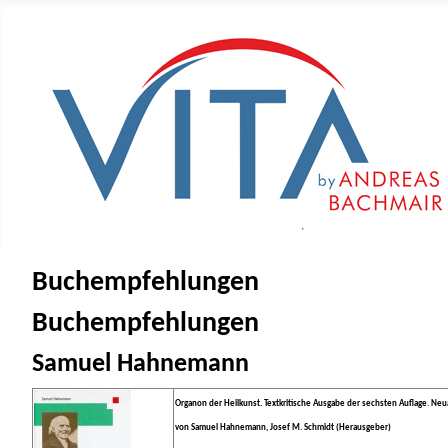
Buchempfehlungen
Buchempfehlungen
Samuel Hahnemann
Organon der Heilkunst. Textkritische Ausgabe der sechsten Auflage
.
Neu
von Samuel Hahnemann, Josef M. Schmidt (Herausgeber)