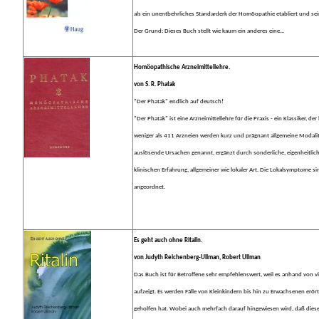
als ein unentbehrliches Standarderk der Homöopathie etabliert und se
Der Grund: Dieses Buch stellt wie kaum ein anderes eine...
Homöopathische Arzneimittellehre.
von S. R. Phatak
"Der Phatak" endlich auf deutsch!
"Der Phatak" ist eine Arzneimittellehre für die Praxis - ein Klassiker, d
weniger als 411 Arzneien werden kurz und prägnant allgemeine Modali
auslösende Ursachen genannt, ergänzt durch sonderliche, eigenheitl
klinischen Erfahrung, allgemeiner wie lokaler Art. Die Lokalsymptome 
angeordnet.
Es geht auch ohne Ritalin.
von Judyth Reichenberg-Ullman, Robert Ullman
Das Buch ist für Betroffene sehr empfehlenswert, weil es anhand von v
aufzeigt. Es werden Fälle von Kleinkindern bis hin zu Erwachsenen erör
geholfen hat. Wobei auch mehrfach darauf hingewiesen wird, daß dies