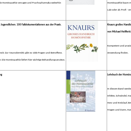
n die Homöopathie versagte und Psychopharmaka weiterhin
Homöopathie kaum mehr
Laie oder als Profi - e
Jugendlichen. 100 Falldokumentationen aus der Praxis.
Knaurs großes Handb
von Michael Helfferi
Kompetent und praxisn
eck: Zur Neurodermitis gibt es viele Fragen und Betroffene.
Anwendung finden.
r. Die Homöopathie liefert hier wichtige Behandlungsansätze.
ng
Lehrbuch der Homöopa
In diesem Band werde
Infekte, Schwindel, H
Herz und Kreislauf, B
Magen und Darm, Har