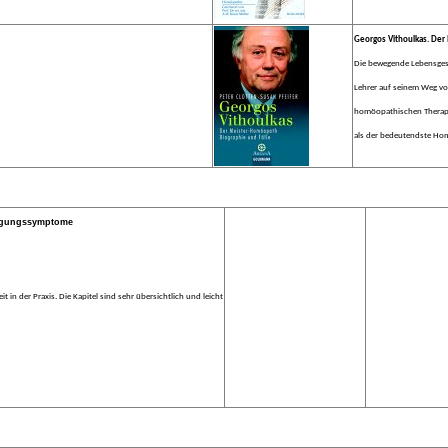
Georgos Vithoulkas. Der 
Die bewegende Lebensgesc
Lehrer auf seinem Weg vor
homöopathischen Therapie
als der bedeutendste Hom
igungssymptome
 in der Praxis. Die Kapitel sind sehr übersichtlich und leicht