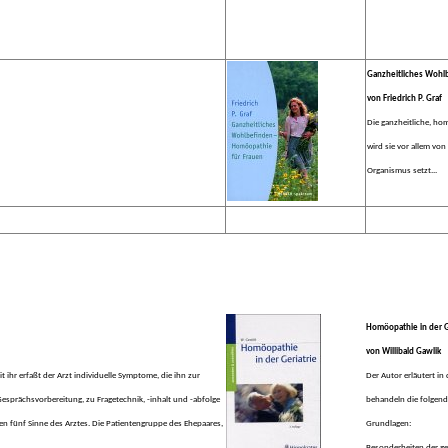
Ganzheitliches Wohlb
von Friedrich P. Graf
Die ganzheitliche, ho
wird sie vor allem von
Organismus setzt...
Homöopathie in der G
von Willibald Gawlik
 ihr erfaßt der Arzt individuelle Symptome, die ihn zur
Der Autor erläutert i
Gesprächsvorbereitung, zu Fragetechnik, -inhalt und -abfolge
behandeln die folgen
nen fünf Sinne des Arztes. Die Patientengruppe des Ehepaares,
Grundlagen:
Besonderheiten der ge