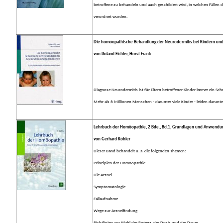
betroffene zu behandeln und auch geschildert wird, in welchen Fälle
verordnet wurden.
Die homöopathische Behandlung der Neurodermitis bei Kindern und 
von Roland Eichler, Horst Frank
Diagnose Neurodermitis ist für Eltern betroffener Kinder immer ein Schr
Mehr als 6 Millionen Menschen - darunter viele Kinder - leiden darunte
Lehrbuch der Homöopathie, 2 Bde., Bd.1, Grundlagen und Anwendu
von Gerhard Köhler
Dieser Band behandelt u. a. die folgenden Themen:
Prinzipien der Homöopathie
Die Arznei
Symptomatologie
Fallaufnahme
Wege zur Arzneifindung
Richtlinien zur Wahl der Potenz, der Dosis und der Dauer