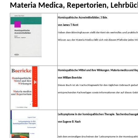
Materia Medica, Repertorien, Lehrbüc
Homöopathische Arzneimittelbilder, 3 Bde.
von James T. Kent
Neben dem Bönninghausen stellt der Kent ein wertvolles und praktis
Wissen aus der Materia Medica läßt sich mit diesem Pfafinder jedes Mit
Homöopathische Mittel und ihre Wirkungen. Materia medica und Re
von William Boericke
Dieses Buch ist als Nachschlagewerk für den täglichen Gebrauch gedac
entsprechenden Fachverlagen sowie Informationen der auf dieses Gebiet
Leitsymptome in der homöopathischen Therapie. Taschenbuchausga
von Eugene B. Nash
Seit dem erstmaligen Erscheinen der 'Leitsymptome in der Homöopathis