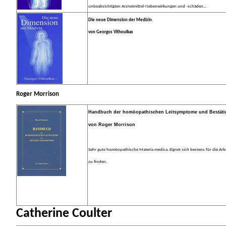
unbeabsichtigten Arzneimittel-Nebenwirkungen und -schäden...
Die neue Dimension der Medizin.
von Georgos Vithoulkas
Roger Morrison
Handbuch der homöopathischen Leitsymptome und Bestät
von Roger Morrison
Sehr gute homöopathische Materia medica. Eignet sich bestens für die Arbeit
zu finden.
Catherine Coulter